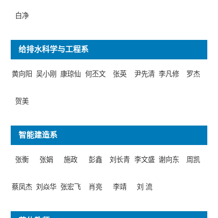
白净
给排水科学与工程系
黄向阳
吴小刚
康琼仙
何丕文
张英
尹先清
李凡修
罗杰
贺美
智能建造系
张衡
张娟
施政
彭鑫
刘长青
李文盛
谢向东
周凯
蔡凤杰
刘焱华
张宏飞
肖亮
李靖
刘 流