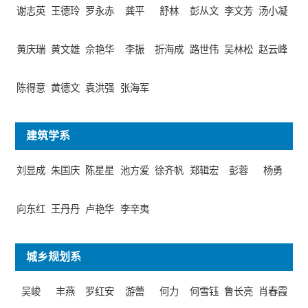
谢志英
王德玲
罗永赤
龚平
舒林
彭从文
李文芳
汤小凝
黄庆瑞
黄文雄
佘艳华
李振
折海成
路世伟
吴林松
赵云峰
陈得意
黄德文
袁洪强
张海军
建筑学系
刘显成
朱国庆
陈星星
池方爱
徐齐帆
郑辑宏
彭蓉
杨勇
向东红
王丹丹
卢艳华
李辛夷
城乡规划系
吴峻
丰燕
罗红安
游蕾
何力
何雪钰
鲁长亮
肖春霞