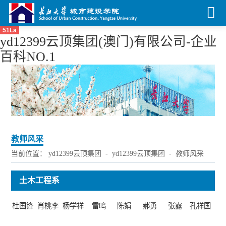
51La
yd12399云顶集团(澳门)有限公司-企业
百科NO.1
教师风采
当前位置：
yd12399云顶集团
-
yd12399云顶集团
-
教师风采
土木工程系
杜国锋
肖桃李
杨学祥
雷鸣
陈娟
郝勇
张露
孔祥国