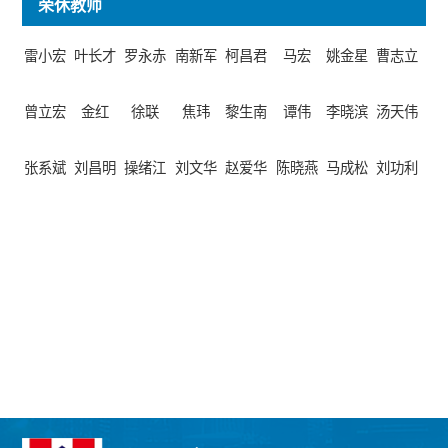
荣休教师
雷小宏
叶长才
罗永赤
南新军
柯昌君
马宏
姚金星
曹志立
曾立宏
金红
徐联
焦玮
黎生南
谭伟
李晓滨
汤天伟
张系斌
刘昌明
操绪江
刘文华
赵爱华
陈晓燕
马成松
刘功利