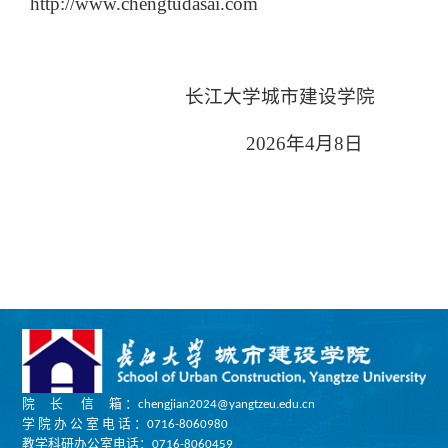
http://www.chengtudasai.com
长江大学城市建设学院
202
6
年
4
月
8
日
院 长 信 箱 ：chengjian2024@yangtzeu.edu.cn
学 院 办 公 室 电 话 ：0716-8060980
教学科研办公室电话：0716-8060459