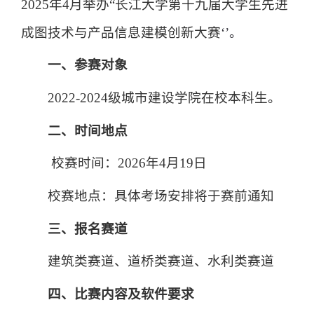
2025年4月举办“
长江大学第十
九
届大学生先进
成图技术与产品信息建模创新大赛
‘’。
一
、参赛对象
202
2
-202
4
级
城市建设学院
在校本科生。
二、时间地点
校赛时间：202
6
年4月19日
校赛地点：具体考场安排将于赛前通知
三、
报名赛道
建筑类赛道
、
道桥
类赛道
、
水利类
赛道
四、
比赛内容
及软件要求