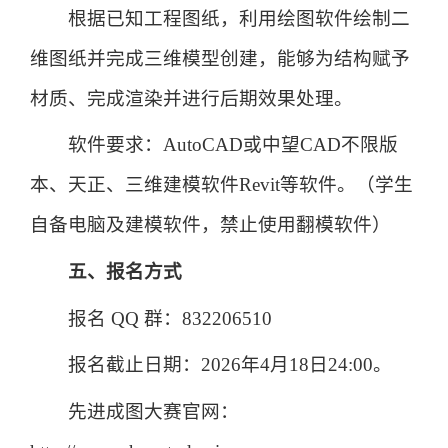
根据已知
工程图纸
，
利用绘图软件绘制二
维图纸并完成三维模型创建，能够为结构赋予
材质、完成渲染并进行后期效果处理。
软件要求：AutoCAD或中望CAD不限版
本、天正、三维建模软件Revit等软件。
（
学生
自备电脑及建模软件，禁止使用翻模软件
）
五
、报名方式
报名 QQ 群：832206510
报名截止日期：202
6
年
4
月
18
日24:00。
先进成图大赛官网：