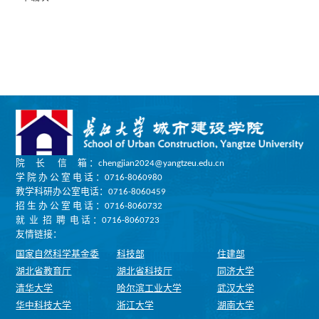
院 长 信 箱 ：chengjian2024@yangtzeu.edu.cn
学 院 办 公 室 电 话 ：0716-8060980
教学科研办公室电话：0716-8060459
招 生 办 公 室 电 话 ：0716-8060732
就 业 招 聘 电 话 ：0716-8060723
友情链接：
国家自然科学基金委
科技部
住建部
湖北省教育厅
湖北省科技厅
同济大学
清华大学
哈尔滨工业大学
武汉大学
华中科技大学
浙江大学
湖南大学