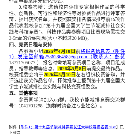
作品申报采用无纸化形式。
校赛答辩：邀请校内评审专家根据作品的科学
3
.
性、创新性、可行性和经济性等对参赛作品进行评审答
辩，提出获奖名单，并按照获奖排名情况推荐前
项作
15
品代表我校参加
第十九届全国大学生节能减排社会实
“
践与科技竞赛
。
科技作品类参赛项目比赛现场需提交
”
3-5min的介绍视频(大小不超过20 MB)。
四、竞赛日程与安排
各参赛小组
20
26
年4月
10
日
前
将报名信息表（附件
1
）发送至邮箱2586286458@qq.com（
联系人：彭赞
1
8771705077
）.
报名时需填写
参
赛项目名称，项目组成
员，指导教师等信息，
20
26
年
5月8日
前提交最终作品。
校赛组委会将于
20
26
年5月
10
日
左右
组织
校赛
答辩，
并
评选出获奖作品名单，择优推荐上报到第十九届全国
大
学生节能减排社会实践与科技竞赛
组委会。
五、其他事项
参赛同学请加入qq群，我校
节能减排竞赛交流群
号：
1041701298（加群时请备注专业姓名）。
附件【
附件1：第十九届节能减排竞赛长江大学校赛报名表.xlsx
】已
下载
次