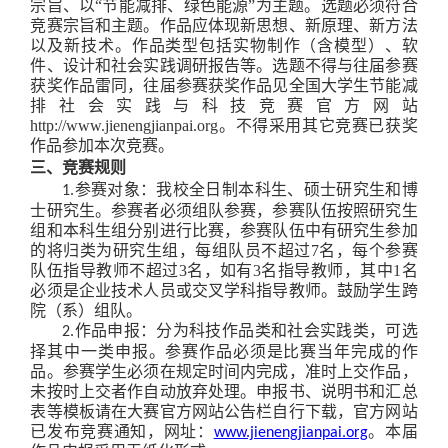
宗旨、以“节能减排、绿色能源”为主题
。
选题必须符合
竞赛宗旨和主题。作品应体现
新思想、新原理、新方法
以及新技术。作品类型
包括实物制作（含模型）、软
件、设计和社会实践调研报告等。选题不得与往届参赛
获奖作品雷同，往届参赛获奖作品见全国大学生节能减
排社会实践与科技竞赛官方网站
http://www.jienengjianpai.org。不得采用其它竞赛已获奖
作品参加本次竞赛。
三、竞赛规则
参赛对象：我校全日制本科生、硕士研究生和博
1.
士研究生。参赛者必须组队参赛，参赛队伍按照研究生
组和本科生组分别进行比赛，参赛队伍中有研究生参加
的将归类为研究生组，每组队员不超过7名，每个参赛
队伍指导教师不超过3名，如有3名指导教师，其中1名
必须是企业技术人员或交叉学科指导教师。鼓励学生跨
院（系）组队。
作品申报：分为科技作品类和社会实践类，可选
2
.
择其中一类申报。参赛作品必须是比赛当年完成的作
品。参赛学生必须在规定时间内完成，准时上交作品，
未按时上交者作自动放弃处理。申报书、说明书和汇总
表等模板请在大赛官方网站公告栏自行下载，官方网站
已发布竞赛通知，网址：
。本届
www.jienengjianpai.org